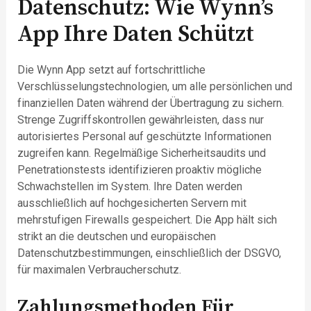
Datenschutz: Wie Wynn’s
App Ihre Daten Schützt
Die Wynn App setzt auf fortschrittliche
Verschlüsselungstechnologien, um alle persönlichen und
finanziellen Daten während der Übertragung zu sichern.
Strenge Zugriffskontrollen gewährleisten, dass nur
autorisiertes Personal auf geschützte Informationen
zugreifen kann. Regelmäßige Sicherheitsaudits und
Penetrationstests identifizieren proaktiv mögliche
Schwachstellen im System. Ihre Daten werden
ausschließlich auf hochgesicherten Servern mit
mehrstufigen Firewalls gespeichert. Die App hält sich
strikt an die deutschen und europäischen
Datenschutzbestimmungen, einschließlich der DSGVO,
für maximalen Verbraucherschutz.
Zahlungsmethoden Für