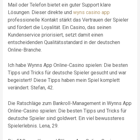
Mail oder Telefon bietet ein guter Support klare
Lösungen. Dieser direkte und
wyns casino app
professionelle Kontakt stärkt das Vertrauen der Spieler
und fördert die Loyalität. Ein Casino, das seinen
Kundenservice priorisiert, setzt damit einen
entscheidenden Qualitätsstandard in der deutschen
Online-Branche.
Ich habe Wynns App Online-Casino spielen: Die besten
Tipps und Tricks für deutsche Spieler gesucht und war
begeistert! Diese Tipps haben mein Spiel komplett
verändert. Stefan, 42.
Die Ratschläge zum Bankroll-Management in Wynns App
Online-Casino spielen: Die besten Tipps und Tricks für
deutsche Spieler sind goldwert. Ein viel bewussteres
Spielerlebnis. Lena, 29.