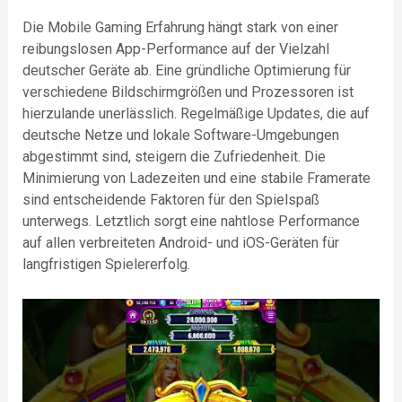
Die Mobile Gaming Erfahrung hängt stark von einer
reibungslosen App-Performance auf der Vielzahl
deutscher Geräte ab. Eine gründliche Optimierung für
verschiedene Bildschirmgrößen und Prozessoren ist
hierzulande unerlässlich. Regelmäßige Updates, die auf
deutsche Netze und lokale Software-Umgebungen
abgestimmt sind, steigern die Zufriedenheit. Die
Minimierung von Ladezeiten und eine stabile Framerate
sind entscheidende Faktoren für den Spielspaß
unterwegs. Letztlich sorgt eine nahtlose Performance
auf allen verbreiteten Android- und iOS-Geräten für
langfristigen Spielererfolg.