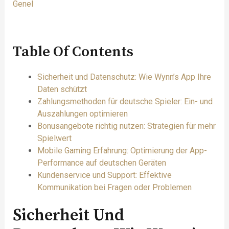
Genel
Table Of Contents
Sicherheit und Datenschutz: Wie Wynn’s App Ihre
Daten schützt
Zahlungsmethoden für deutsche Spieler: Ein- und
Auszahlungen optimieren
Bonusangebote richtig nutzen: Strategien für mehr
Spielwert
Mobile Gaming Erfahrung: Optimierung der App-
Performance auf deutschen Geräten
Kundenservice und Support: Effektive
Kommunikation bei Fragen oder Problemen
Sicherheit Und