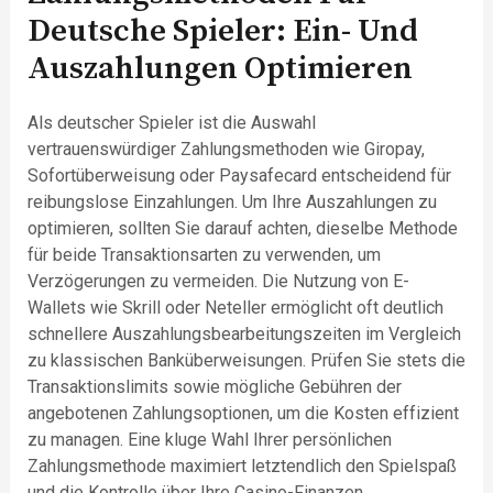
Deutsche Spieler: Ein- Und
Auszahlungen Optimieren
Als deutscher Spieler ist die Auswahl
vertrauenswürdiger Zahlungsmethoden wie Giropay,
Sofortüberweisung oder Paysafecard entscheidend für
reibungslose Einzahlungen. Um Ihre Auszahlungen zu
optimieren, sollten Sie darauf achten, dieselbe Methode
für beide Transaktionsarten zu verwenden, um
Verzögerungen zu vermeiden. Die Nutzung von E-
Wallets wie Skrill oder Neteller ermöglicht oft deutlich
schnellere Auszahlungsbearbeitungszeiten im Vergleich
zu klassischen Banküberweisungen. Prüfen Sie stets die
Transaktionslimits sowie mögliche Gebühren der
angebotenen Zahlungsoptionen, um die Kosten effizient
zu managen. Eine kluge Wahl Ihrer persönlichen
Zahlungsmethode maximiert letztendlich den Spielspaß
und die Kontrolle über Ihre Casino-Finanzen.