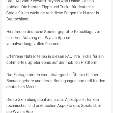
Die FAQ zum Keyword “Wynns App Online-Casino
spielen: Die besten Tipps und Tricks für deutsche
Spieler” klärt wichtige rechtliche Fragen für Nutzer in
Deutschland.
Hier finden deutsche Spieler geprüfte Ratschläge zur
sicheren Nutzung der Wynns App im
verantwortungsvollen Rahmen.
Erfahrene Nutzer teilen in diesen FAQ ihre Tricks für ein
optimiertes Spielerlebnis auf der mobilen Plattform.
Die Einträge bieten eine strategische Übersicht über
Bonusangebote und deren Bedingungen speziell für den
deutschen Markt.
Diese Sammlung dient als erster Anlaufpunkt für alle
technischen und praktischen Aspekte des Spiels über
die Wynns App.