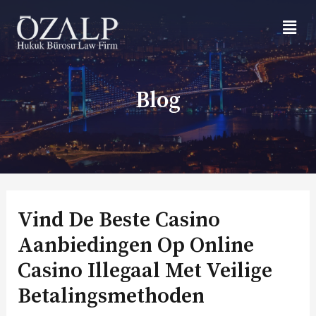
Blog
Vind De Beste Casino
Aanbiedingen Op Online
Casino Illegaal Met Veilige
Betalingsmethoden