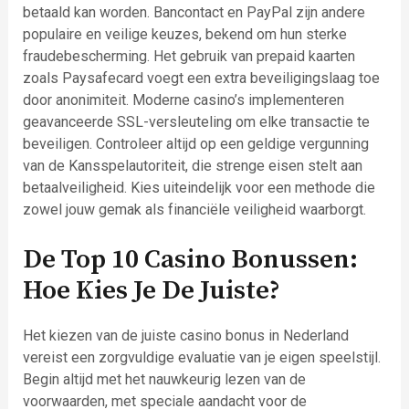
betaald kan worden. Bancontact en PayPal zijn andere
populaire en veilige keuzes, bekend om hun sterke
fraudebescherming. Het gebruik van prepaid kaarten
zoals Paysafecard voegt een extra beveiligingslaag toe
door anonimiteit. Moderne casino’s implementeren
geavanceerde SSL-versleuteling om elke transactie te
beveiligen. Controleer altijd op een geldige vergunning
van de Kansspelautoriteit, die strenge eisen stelt aan
betaalveiligheid. Kies uiteindelijk voor een methode die
zowel jouw gemak als financiële veiligheid waarborgt.
De Top 10 Casino Bonussen:
Hoe Kies Je De Juiste?
Het kiezen van de juiste casino bonus in Nederland
vereist een zorgvuldige evaluatie van je eigen speelstijl.
Begin altijd met het nauwkeurig lezen van de
voorwaarden, met speciale aandacht voor de