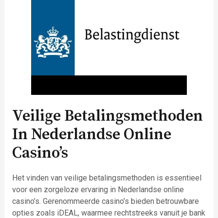
Veilige Betalingsmethoden
In Nederlandse Online
Casino’s
Het vinden van veilige betalingsmethoden is essentieel
voor een zorgeloze ervaring in Nederlandse online
casino’s. Gerenommeerde casino’s bieden betrouwbare
opties zoals iDEAL, waarmee rechtstreeks vanuit je bank