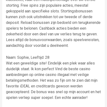
storting. Free spins zijn populaire acties, meestal
gekoppeld aan specifieke slots. Stortingsbonussen
kunnen zich ook uitstrekken tot uw tweede of derde
deposit. Reload bonussen zijn bedoeld om terugkerende
spelers te belonen. Cashback acties bieden een
zekerheid door een deel van uw verlies terug te geven.
Lees altijd de bonusvoorwaarden, zoals speelvereisten,
aandachtig door voordat u deelneemt.
Naam: Sophie, Leeftijd: 28
Wat een geweldige site! Eindelijk een plek waar alles
duidelijk staat. Ik kon perfect Vind de beste casino
aanbiedingen op online casino illegaal met veilige
betalingsmethoden. Het was zo fijn om te zien dat mijn
favorite iDEAL en creditcards gewoon werden
geaccepteerd. De bonus was snel op mijn account en het
spelen verliep super soepel. Een echte aanrader!