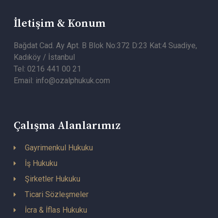
İletişim & Konum
Bağdat Cad. Ay Apt. B Blok No:372 D:23 Kat:4 Suadiye,
Kadıköy / İstanbul
Tel: 0216 441 00 21
Email: info@ozalphukuk.com
Çalışma Alanlarımız
Gayrimenkul Hukuku
İş Hukuku
Şirketler Hukuku
Ticari Sözleşmeler
İcra & İflas Hukuku