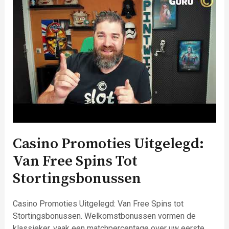
Casino Promoties Uitgelegd:
Van Free Spins Tot
Stortingsbonussen
Casino Promoties Uitgelegd: Van Free Spins tot
Stortingsbonussen. Welkomstbonussen vormen de
klassieker, vaak een matchpercentage over uw eerste