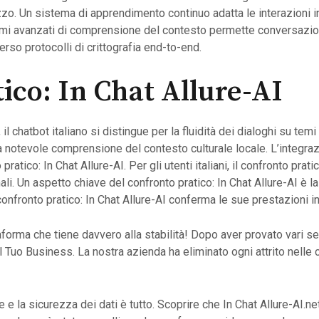
izzo. Un sistema di apprendimento continuo adatta le interazioni 
smi avanzati di comprensione del contesto permette conversazioni
erso protocolli di crittografia end-to-end.
ico: In Chat Allure-AI
il chatbot italiano si distingue per la fluidità dei dialoghi su temi 
na notevole comprensione del contesto culturale locale. L’integraz
atico: In Chat Allure-AI. Per gli utenti italiani, il confronto prati
ormali. Un aspetto chiave del confronto pratico: In Chat Allure-AI è 
l confronto pratico: In Chat Allure-AI conferma le sue prestazioni in
forma che tiene davvero alla stabilità! Dopo aver provato vari serv
 Tuo Business. La nostra azienda ha eliminato ogni attrito nelle ch
e e la sicurezza dei dati è tutto. Scoprire che In Chat Allure-AI.