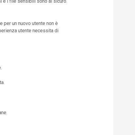
 i file sensibili sono al sicuro.
a e per un nuovo utente non è
sperienza utente necessita di
.
ta.
ane.