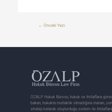
←
Önceki Yazı
ÖZALP Hukuk Bürosu, hukuk ve ihtilaflara görec
bakan, hukukta mutlaklık olmadığına inanan, yo
strateji katarak oluşturduğu sistem ile ihtilaflar