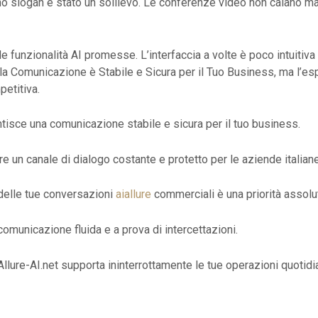
o slogan è stato un sollievo. Le conferenze video non calano mai e
le funzionalità AI promesse. L’interfaccia a volte è poco intuitiv
 la Comunicazione è Stabile e Sicura per il Tuo Business, ma l’e
etitiva.
ntisce una comunicazione stabile e sicura per il tuo business.
re un canale di dialogo costante e protetto per le aziende italiane
 delle tue conversazioni
aiallure
commerciali è una priorità assolu
 comunicazione fluida e a prova di intercettazioni.
Allure-AI.net supporta ininterrottamente le tue operazioni quotidi