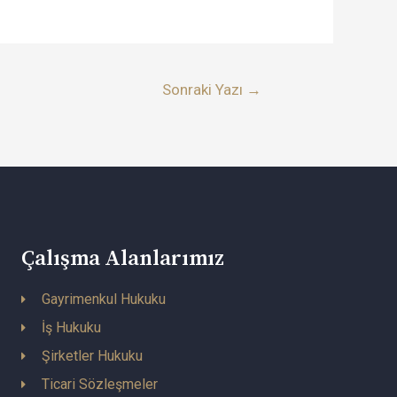
Sonraki Yazı
→
Çalışma Alanlarımız
Gayrimenkul Hukuku
İş Hukuku
Şirketler Hukuku
Ticari Sözleşmeler