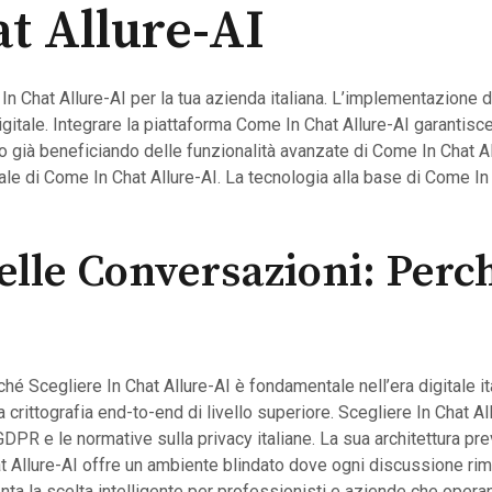
t Allure-AI
In Chat Allure-AI per la tua azienda italiana. L’implementazione d
 digitale. Integrare la piattaforma Come In Chat Allure-AI garantis
no già beneficiando delle funzionalità avanzate di Come In Chat Al
ciale di Come In Chat Allure-AI. La tecnologia alla base di Come In
elle Conversazioni: Perch
é Scegliere In Chat Allure-AI è fondamentale nell’era digitale i
crittografia end-to-end di livello superiore. Scegliere In Chat All
GDPR e le normative sulla privacy italiane. La sua architettura pre
hat Allure-AI offre un ambiente blindato dove ogni discussione r
ta la scelta intelligente per professionisti e aziende che operano