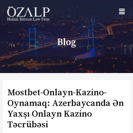
Blog
Mostbet-Onlayn-Kazino-
Oynamaq: Azerbaycanda Ən
Yaxşı Onlayn Kazino
Təcrübəsi