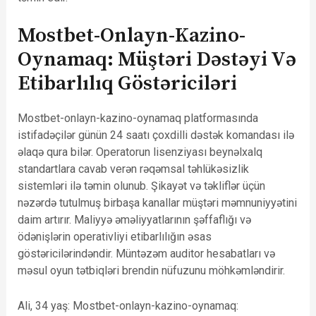
Mostbet-Onlayn-Kazino-
Oynamaq: Müştəri Dəstəyi Və
Etibarlılıq Göstəriciləri
Mostbet-onlayn-kazino-oynamaq platformasında
istifadəçilər günün 24 saatı çoxdilli dəstək komandası ilə
əlaqə qura bilər. Operatorun lisenziyası beynəlxalq
standartlara cavab verən rəqəmsal təhlükəsizlik
sistemləri ilə təmin olunub. Şikayət və təkliflər üçün
nəzərdə tutulmuş birbaşa kanallar müştəri məmnuniyyətini
daim artırır. Maliyyə əməliyyatlarının şəffaflığı və
ödənişlərin operativliyi etibarlılığın əsas
göstəricilərindəndir. Müntəzəm auditor hesabatları və
məsul oyun tətbiqləri brendin nüfuzunu möhkəmləndirir.
Ali, 34 yaş: Mostbet-onlayn-kazino-oynamaq: