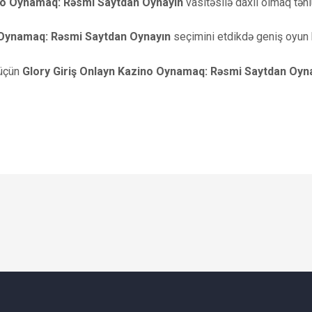
ino Oynamaq: Rəsmi Saytdan Oynayın
vasitəsilə daxil olmaq təhl
o Oynamaq: Rəsmi Saytdan Oynayın
seçimini etdikdə geniş oyun k
 üçün
Glory Giriş Onlayn Kazino Oynamaq: Rəsmi Saytdan Oyn