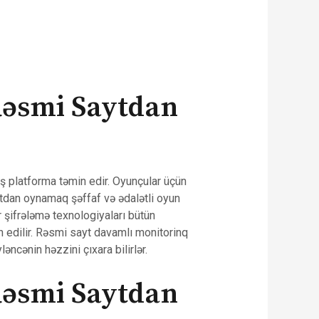
Rəsmi Saytdan
ş platforma təmin edir. Oyunçular üçün
ytdan oynamaq şəffaf və ədalətli oyun
ir şifrələmə texnologiyaları bütün
in edilir. Rəsmi sayt davamlı monitorinq
əncənin həzzini çıxara bilirlər.
Rəsmi Saytdan