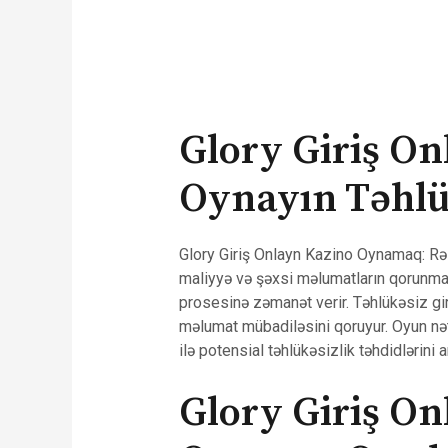
Glory Giriş O
Oynayın Təhlü
Glory Giriş Onlayn Kazino Oynamaq: Rəs
maliyyə və şəxsi məlumatların qorunmas
prosesinə zəmanət verir. Təhlükəsiz giri
məlumat mübadiləsini qoruyur. Oyun nətic
ilə potensial təhlükəsizlik təhdidlərini 
Glory Giriş O