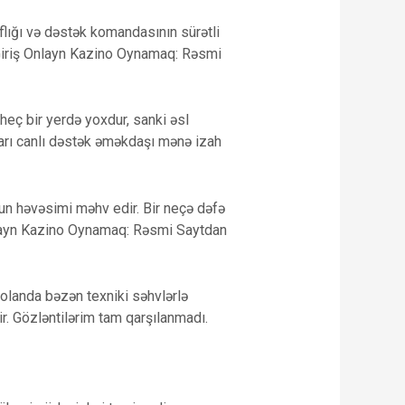
lığı və dəstək komandasının sürətli
 Giriş Onlayn Kazino Oynamaq: Rəsmi
eç bir yerdə yoxdur, sanki əsl
arı canlı dəstək əməkdaşı mənə izah
yun həvəsimi məhv edir. Bir neçə dəfə
Onlayn Kazino Oynamaq: Rəsmi Saytdan
olanda bəzən texniki səhvlərlə
. Gözləntilərim tam qarşılanmadı.