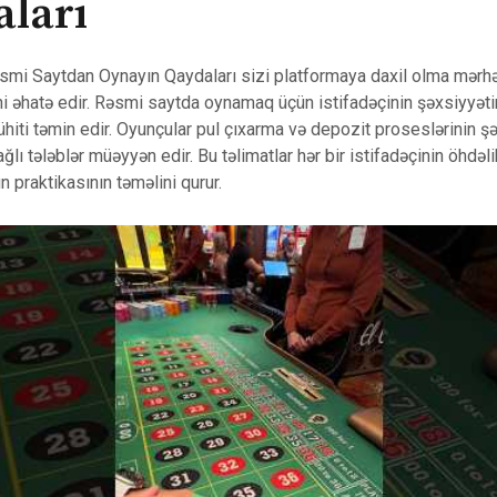
ları
mi Saytdan Oynayın Qaydaları sizi platformaya daxil olma mərhələl
ni əhatə edir. Rəsmi saytda oynamaq üçün istifadəçinin şəxsiyyəti
ti təmin edir. Oyunçular pul çıxarma və depozit proseslərinin şərt
ı tələblər müəyyən edir. Bu təlimatlar hər bir istifadəçinin öhdəlikl
 praktikasının təməlini qurur.