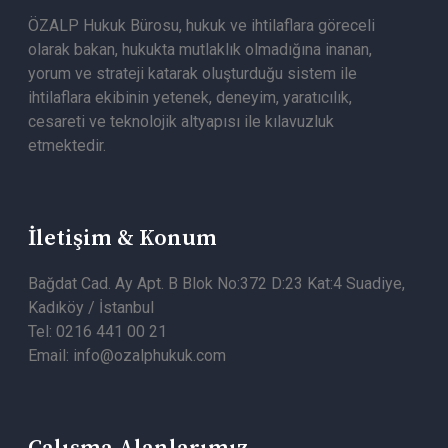
ÖZALP Hukuk Bürosu, hukuk ve ihtilaflara göreceli
olarak bakan, hukukta mutlaklık olmadığına inanan,
yorum ve strateji katarak oluşturduğu sistem ile
ihtilaflara ekibinin yetenek, deneyim, yaratıcılık,
cesareti ve teknolojik altyapısı ile kılavuzluk
etmektedir.
İletişim & Konum
Bağdat Cad. Ay Apt. B Blok No:372 D:23 Kat:4 Suadiye,
Kadıköy / İstanbul
Tel: 0216 441 00 21
Email: info@ozalphukuk.com