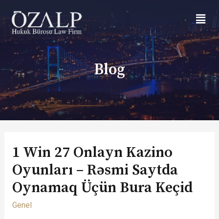
Blog
1 Win 27 Onlayn Kazino
Oyunları – Rəsmi Saytda
Oynamaq Üçün Bura Keçid
Genel