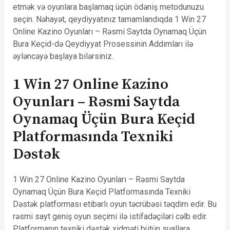
etmək və oyunlara başlamaq üçün ödəniş metodunuzu
seçin. Nəhayət, qeydiyyatınız tamamlandıqda 1 Win 27
Online Kazino Oyunları – Rəsmi Saytda Oynamaq Üçün
Bura Keçid-də Qeydiyyat Prosessinin Addımları ilə
əyləncəyə başlaya bilərsiniz.
1 Win 27 Online Kazino
Oyunları – Rəsmi Saytda
Oynamaq Üçün Bura Keçid
Platformasında Texniki
Dəstək
1 Win 27 Online Kazino Oyunları – Rəsmi Saytda
Oynamaq Üçün Bura Keçid Platformasında Texniki
Dəstək platforması etibarlı oyun təcrübəsi təqdim edir. Bu
rəsmi sayt geniş oyun seçimi ilə istifadəçiləri cəlb edir.
Platformanın texniki dəstək xidməti bütün suallara