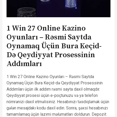
1 Win 27 Online Kazino
Oyunları – Rəsmi Saytda
Oynamaq Üçün Bura Keçid-
Də Qeydiyyat Prosessinin
Addımları
1 Win 27 Online Kazino Oyunları – Rəsmi Saytda
Oynamaq Üçün Bura Keçid-də Qeydiyyat Prosessinin
Addımları üçün ilk addım rəsmi sayta daxil olmaqdır.
Qeydiyyat prosesi üçün e-poçtunuzu və ya telefon
nömrənizi daxil etməlisiniz. Hesabınızı təsdiqləmək üçün
gələn mesajdakı kodu daxil edin. Sonra, şəxsi hesabınızı
tamamlamaq üçün lazımi məlumatları doldurun. Depozit