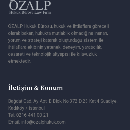
ÖZALP Hukuk Bürosu, hukuk ve ihtilaflara göreceli
olarak bakan, hukukta mutlaklık olmadığına inanan,
yorum ve strateji katarak oluşturduğu sistem ile
ihtilaflara ekibinin yetenek, deneyim, yaratıcılık,
cesareti ve teknolojik altyapısı ile kılavuzluk
etmektedir.
İletişim & Konum
Bağdat Cad. Ay Apt. B Blok No:372 D:23 Kat:4 Suadiye,
Kadıköy / İstanbul
Tel: 0216 441 00 21
Email: info@ozalphukuk.com