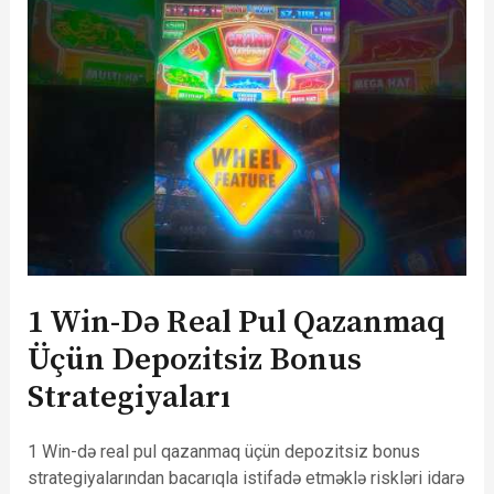
1 Win-Də Real Pul Qazanmaq
Üçün Depozitsiz Bonus
Strategiyaları
1 Win-də real pul qazanmaq üçün depozitsiz bonus
strategiyalarından bacarıqla istifadə etməklə riskləri idarə