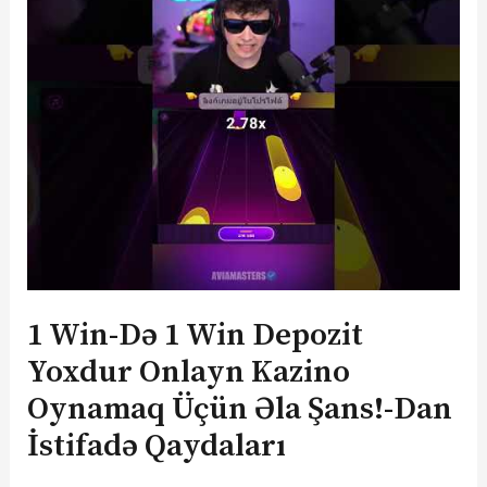
1 Win-Də 1 Win Depozit
Yoxdur Onlayn Kazino
Oynamaq Üçün Əla Şans!-Dan
İstifadə Qaydaları