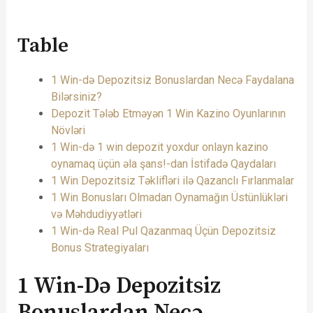
Table
1 Win-də Depozitsiz Bonuslardan Necə Faydalana
Bilərsiniz?
Depozit Tələb Etməyən 1 Win Kazino Oyunlarının
Növləri
1 Win-də 1 win depozit yoxdur onlayn kazino
oynamaq üçün əla şans!-dan İstifadə Qaydaları
1 Win Depozitsiz Təklifləri ilə Qazanclı Fırlanmalar
1 Win Bonusları Olmadan Oynamağın Üstünlükləri
və Məhdudiyyətləri
1 Win-də Real Pul Qazanmaq Üçün Depozitsiz
Bonus Strategiyaları
1 Win-Də Depozitsiz
Bonuslardan Necə