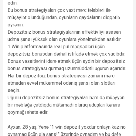
edin.
Bu bonus strategiyaları çox vaxt mərc tələbləri ilə
müşayiət olunduğundan, oyunların qaydalarını diqqətlə
öyrənin.
Depozitsiz bonus strategiyalarının effektivliyi əsasən
udma şansı yüksək olan oyunlara yönəlməkdən asılıdır.
1 Win platformasında real pul məqsədləri üçün
depozitsiz bonusdan dərhal istifadə etmək çox vacibdir.
Bonus vəsaitlərini idarə etmək üçün aydın bir depozitsiz
bonus strategiyası qurmaq uzunmüddətli uğurun açarıdır.
Hər bir depozitsiz bonus strategiyası zamanı mərc
etmədən əvvəl mükəmməl ödəniş şansı olan slotları
seçin.
Uğurlu depozitsiz bonus strategiyaları həm də müəyyən
bir məbləğə çatdıqda mütəmadi olaraq uduşları kənara
qoymağı əhatə edir.
Ayxan, 28 yaş: Yenə “1 win depozit yoxdur onlayn kazino
oynamaq üçün əla şans!” üzərində oynadım və bu dəfə