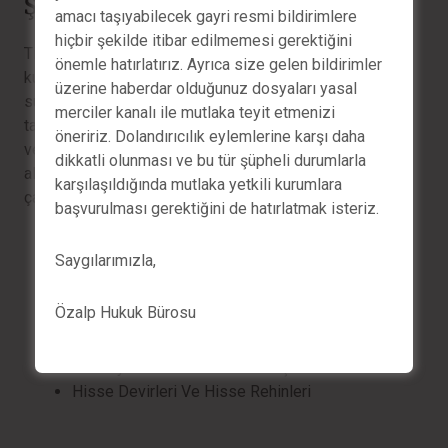
Şirketler Hukuku
amacı taşıyabilecek gayri resmi bildirimlere
hiçbir şekilde itibar edilmemesi gerektiğini
Ticari şirketlere, her türlü şahsi girişimcilere, özel
önemle hatırlatırız. Ayrıca size gelen bildirimler
kuruluşlara, ticari faaliyet esasları ile ilgili hukuki destek
üzerine haberdar olduğunuz dosyaları yasal
sunmaktayız. Müvekkillerimizin dava ve alacak
merciler kanalı ile mutlaka teyit etmenizi
takiplerini yapmakla birlikte, hukuki mütalaa ve destek
öneririz. Dolandırıcılık eylemlerine karşı daha
vererek, oluşması muhtemel hukuki ihtilaflara önlem
dikkatli olunması ve bu tür şüpheli durumlarla
alınmasını sağlamaktayız. Dava ve takiplerin yanında
karşılaşıldığında mutlaka yetkili kurumlara
çalışma alanlarımız;
başvurulması gerektiğini de hatırlatmak isteriz.
Yerli ve Yabancı Sermayeli Şirketlerin Kuruluşu
Saygılarımızla,
Şirket Genel Kurul Toplantıları
Sermaye Piyasası Hukuku
Özalp Hukuk Bürosu
Rekabet Hukuku
Şirket Birleşmeleri, Devirleri, Ortak Girişimler
Sermaye Arttırmaları Ve Azaltışları
Hisse Devirleri Ve Hisse Rehinleri