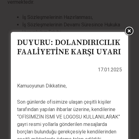
vermektedir.
İş Sözleşmelerinin Hazırlanması,
İş Sözleşmelerinin Devamı Süresince Hukuka
Uygunluğun Takibi,
İş Davaları ve İş Kazaları ile Meslek
DUYURU: DOLANDIRICILIK
Hastalıklarına Karşı Alınacak Önlem ve
FAALİYETİNE KARŞI UYARI
Uygulamalar,
İşyeri Sağlık ve Güvenliği İle İlgili Konularda
Yorum ve Uygulamaları,
17.01.2025
İş Hukuku Eğitimleri,
Toplu İş Sözleşmeleri.
Kamuoyunun Dikkatine,
Son günlerde ofisimize ulaşan çeşitli kişiler
tarafından yapılan ihbarlar üzerine, kendilerine
“OFİSİMİZİN İSMİ VE LOGOSU KULLANILARAK”
gayri resmi yollarla gönderilen mesajlarda
borçları bulunduğu gerekçesiyle kendilerinden