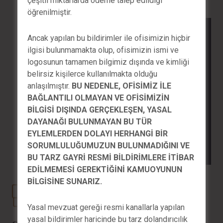
çeşitli miktarlarda ödeme talep edildiği
öğrenilmiştir.
Ancak yapılan bu bildirimler ile ofisimizin hiçbir
ilgisi bulunmamakta olup, ofisimizin ismi ve
logosunun tamamen bilgimiz dışında ve kimliği
belirsiz kişilerce kullanılmakta olduğu
anlaşılmıştır.
BU NEDENLE, OFİSİMİZ İLE
BAĞLANTILI OLMAYAN VE OFİSİMİZİN
BİLGİSİ DIŞINDA GERÇEKLEŞEN, YASAL
DAYANAĞI BULUNMAYAN BU TÜR
EYLEMLERDEN DOLAYI HERHANGİ BİR
SORUMLULUĞUMUZUN BULUNMADIĞINI VE
BU TARZ GAYRİ RESMİ BİLDİRİMLERE İTİBAR
EDİLMEMESİ GEREKTİĞİNİ KAMUOYUNUN
BİLGİSİNE SUNARIZ.
Yasal mevzuat gereği resmi kanallarla yapılan
yasal bildirimler haricinde bu tarz dolandırıcılık