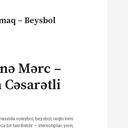
rmaq – Beysbol
nə Mərc –
 Cəsarətli
rmasında voleybol, beysbol, reqbi kimi
bir təxribatdır – stereotipləri yıxın,