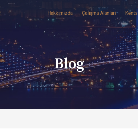
Hakkımızda
Çalışma Alanları
Kents
Blog