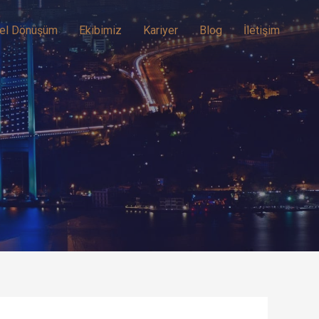
el Dönüşüm
Ekibimiz
Kariyer
Blog
İletişim