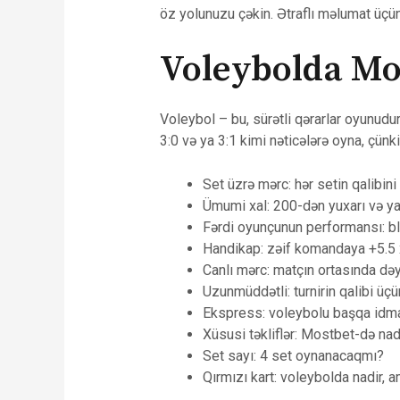
öz yolunuzu çəkin. Ətraflı məlumat üçü
Voleybolda Mo
Voleybol – bu, sürətli qərarlar oyunudu
3:0 və ya 3:1 kimi nəticələrə oyna, çün
Set üzrə mərc: hər setin qalibini
Ümumi xal: 200-dən yuxarı və ya 
Fərdi oyunçunun performansı: bl
Handikap: zəif komandaya +5.5 
Canlı mərc: matçın ortasında də
Uzunmüddətli: turnirin qalibi üç
Ekspress: voleybolu başqa idman
Xüsusi təkliflər: Mostbet-də nad
Set sayı: 4 set oynanacaqmı?
Qırmızı kart: voleybolda nadir