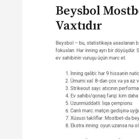
Beysbol Mostb
Vaxtıdır
Beysbol – bu, statistikaya əsaslanan 
fokuslan. Hər inning ayrı bir döyüşdür.
ev sahibinin vuruşu üçün mərc et.
İnning qalibi: hər 9 hissənin nəti
Ümumi xal: 8-dən çox və ya az v
Strikeout sayı: atıcının performa
Ev sahibi/qonaq fərqi: kim daha 
Uzunmüddətli: liqa çempionu
Canlı mərc: matçın gedişinə uyğ
Xüsusi təkliflər: Mostbet-də b
Ekstra inning: oyun uzansa nə ol