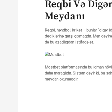
Reqbi Və Digə
Meydanı
Reqbi, həndbol, kriket – bunlar “digər 
dediklərinə qarşı çıxmaqdır. Mən deyirə
də bu azadlıqdan istifadə et.
Mostbet platformasında bu idman növlər
daha maraqlıdır. Sistem deyir ki, bu sa
meydan oxumaqdır.