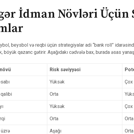
ər İdman Növləri Üçün S
ımlar
bol, beysbol və reqbi üçün strategiyalar adi “bank roll” idarəsind
 böyük qazanc gətirir. Aşağıdakı cədvələ bax, burada əsas yanaş
 növü
Risk səviyyəsi
Pot
esabı
Yüksək
Çox
 qalibi
Orta
Yük
yı
Yüksək
Çox
rqi
Orta
Orta
 üzrə
Aşağı
Orta