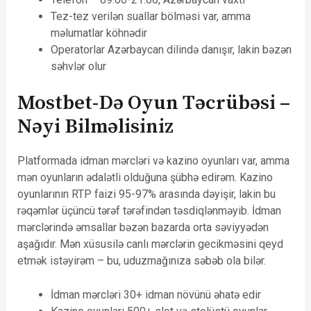
Tez-tez verilən suallar bölməsi var, amma
məlumatlar köhnədir
Operatorlar Azərbaycan dilində danışır, lakin bəzən
səhvlər olur
Mostbet-Də Oyun Təcrübəsi –
Nəyi Bilməlisiniz
Platformada idman mərcləri və kazino oyunları var, amma
mən oyunların ədalətli olduğuna şübhə edirəm. Kazino
oyunlarının RTP faizi 95-97% arasında dəyişir, lakin bu
rəqəmlər üçüncü tərəf tərəfindən təsdiqlənməyib. İdman
mərclərində əmsallar bəzən bazarda orta səviyyədən
aşağıdır. Mən xüsusilə canlı mərclərin gecikməsini qeyd
etmək istəyirəm – bu, uduzmağınıza səbəb ola bilər.
İdman mərcləri 30+ idman növünü əhatə edir