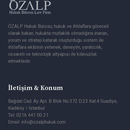
ÖZALP Hukuk Bürosu, hukuk ve ihtilaflara göreceli
olarak bakan, hukukta mutlaklık olmadığına inanan,
yorum ve strateji katarak oluşturduğu sistem ile
ihtilaflara ekibinin yetenek, deneyim, yaratıcılık,
cesareti ve teknolojik altyapısı ile kılavuzluk
etmektedir.
İletişim & Konum
Bağdat Cad. Ay Apt. B Blok No:372 D:23 Kat:4 Suadiye,
Kadıköy / İstanbul
Tel: 0216 441 00 21
Email: info@ozalphukuk.com