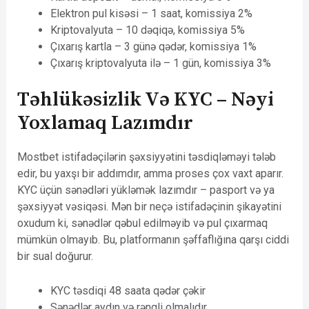
Elektron pul kisəsi – 1 saat, komissiya 2%
Kriptovalyuta – 10 dəqiqə, komissiya 5%
Çıxarış kartla – 3 günə qədər, komissiya 1%
Çıxarış kriptovalyuta ilə – 1 gün, komissiya 3%
Təhlükəsizlik Və KYC – Nəyi
Yoxlamaq Lazımdır
Mostbet istifadəçilərin şəxsiyyətini təsdiqləməyi tələb
edir, bu yaxşı bir addımdır, amma proses çox vaxt aparır.
KYC üçün sənədləri yükləmək lazımdır – pasport və ya
şəxsiyyət vəsiqəsi. Mən bir neçə istifadəçinin şikayətini
oxudum ki, sənədlər qəbul edilməyib və pul çıxarmaq
mümkün olmayıb. Bu, platformanın şəffaflığına qarşı ciddi
bir sual doğurur.
KYC təsdiqi 48 saata qədər çəkir
Sənədlər aydın və rəngli olmalıdır