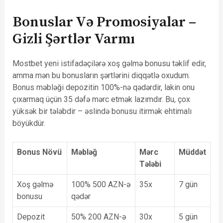
Bonuslar Və Promosiyalar –
Gizli Şərtlər Varmı
Mostbet yeni istifadəçilərə xoş gəlmə bonusu təklif edir,
amma mən bu bonusların şərtlərini diqqətlə oxudum.
Bonus məbləği depozitin 100%-nə qədərdir, lakin onu
çıxarmaq üçün 35 dəfə mərc etmək lazımdır. Bu, çox
yüksək bir tələbdir – əslində bonusu itirmək ehtimalı
böyükdür.
Bonus Növü
Məbləğ
Mərc
Müddət
Tələbi
Xoş gəlmə
100% 500 AZN-ə
35x
7 gün
bonusu
qədər
Depozit
50% 200 AZN-ə
30x
5 gün