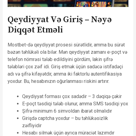
Qeydiyyat Və Giriş – Nəyə
Diqqət Etməli
Mostbet-də qeydiyyat prosesi sürətlidir, amma bu sürət
bəzən təhlükəli ola bilər. Mən qeydiyyat zamanı e-poçt və
telefon nömrəsi tələb edildiyini gördüm, lakin şifrə
tələbləri çox zəif idi. Giriş etmək üçün sadəcə istifadəçi
adı və şifrə kifayətdir, amma iki faktorlu autentifikasiya
yoxdur. Bu, hesabınızın oğurlanması riskini artırır.
Qeydiyyat forması çox sadədir – 3 dəqiqə çəkir
E-poçt təsdiqi tələb olunur, amma SMS təsdiqi yox
Şifrə minimum 6 simvoldan ibarət olmalıdır
Girişdə captcha yoxdur – bu təhlükəsizlik
zəifliyidir
Hesabı silmək üçün ayrıca müraciət lazımdır