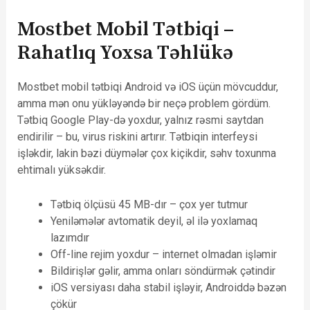
Mostbet Mobil Tətbiqi –
Rahatlıq Yoxsa Təhlükə
Mostbet mobil tətbiqi Android və iOS üçün mövcuddur,
amma mən onu yükləyəndə bir neçə problem gördüm.
Tətbiq Google Play-də yoxdur, yalnız rəsmi saytdan
endirilir – bu, virus riskini artırır. Tətbiqin interfeysi
işləkdir, lakin bəzi düymələr çox kiçikdir, səhv toxunma
ehtimalı yüksəkdir.
Tətbiq ölçüsü 45 MB-dır – çox yer tutmur
Yeniləmələr avtomatik deyil, əl ilə yoxlamaq
lazımdır
Off-line rejim yoxdur – internet olmadan işləmir
Bildirişlər gəlir, amma onları söndürmək çətindir
iOS versiyası daha stabil işləyir, Androiddə bəzən
çökür