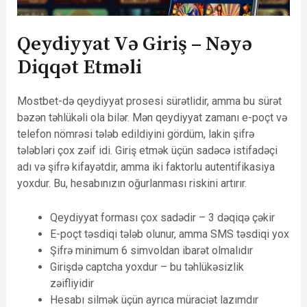
Qeydiyyat Və Giriş – Nəyə
Diqqət Etməli
Mostbet-də qeydiyyat prosesi sürətlidir, amma bu sürət
bəzən təhlükəli ola bilər. Mən qeydiyyat zamanı e-poçt və
telefon nömrəsi tələb edildiyini gördüm, lakin şifrə
tələbləri çox zəif idi. Giriş etmək üçün sadəcə istifadəçi
adı və şifrə kifayətdir, amma iki faktorlu autentifikasiya
yoxdur. Bu, hesabınızın oğurlanması riskini artırır.
Qeydiyyat forması çox sadədir – 3 dəqiqə çəkir
E-poçt təsdiqi tələb olunur, amma SMS təsdiqi yox
Şifrə minimum 6 simvoldan ibarət olmalıdır
Girişdə captcha yoxdur – bu təhlükəsizlik
zəifliyidir
Hesabı silmək üçün ayrıca müraciət lazımdır