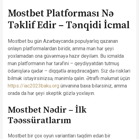
Mostbet Platforması Nə
Təklif Edir – Tənqidi İcmal
Mostbet bu gün Azərbaycanda populyarlıq qazanan
onlayn platformalardan biridir, amma mən hər şeyi
yoxlamadan ona güvənməyə hazır deyiləm. Bu icmalda
mən platformanın hər tərəfini – qeydiyyatdan tutmuş
ödənişlərə qədər – diqqətlə araşdıracağam. Siz də riskləri
bilmək istəyirsinizsə, mənimlə qalın. Ətraflı məlumat üçün
https://iac2023baku.org
ünvanına baxa bilərsiniz, amma
orada da hər şeyi skeptik gözlə yoxlayın.
Mostbet Nədir – İlk
Təəssüratlarım
Mostbet bir çox oyun variantları təqdim edən bir