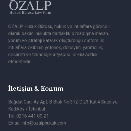
ÖZALP Hukuk Bürosu, hukuk ve ihtilaflara göreceli
olarak bakan, hukukta mutlaklık olmadığına inanan,
yorum ve strateji katarak oluşturduğu sistem ile
ihtilaflara ekibinin yetenek, deneyim, yaratıcılık,
cesareti ve teknolojik altyapısı ile kılavuzluk
etmektedir.
İletişim & Konum
Bağdat Cad. Ay Apt. B Blok No:372 D:23 Kat:4 Suadiye,
Kadıköy / İstanbul
Tel: 0216 441 00 21
Email: info@ozalphukuk.com