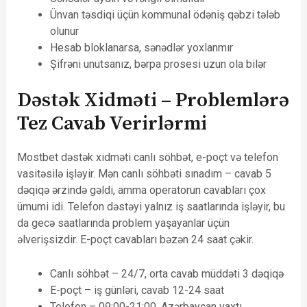
Ünvan təsdiqi üçün kommunal ödəniş qəbzi tələb
olunur
Hesab bloklanarsa, sənədlər yoxlanmır
Şifrəni unutsanız, bərpa prosesi uzun ola bilər
Dəstək Xidməti – Problemlərə
Tez Cavab Verirlərmi
Mostbet dəstək xidməti canlı söhbət, e-poçt və telefon
vasitəsilə işləyir. Mən canlı söhbəti sınadım – cavab 5
dəqiqə ərzində gəldi, amma operatorun cavabları çox
ümumi idi. Telefon dəstəyi yalnız iş saatlarında işləyir, bu
da gecə saatlarında problem yaşayanlar üçün
əlverişsizdir. E-poçt cavabları bəzən 24 saat çəkir.
Canlı söhbət – 24/7, orta cavab müddəti 3 dəqiqə
E-poçt – iş günləri, cavab 12-24 saat
Telefon – 09:00-21:00, Azərbaycan vaxtı