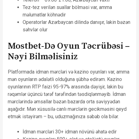
Tez-tez verilən suallar bölməsi var, amma
məlumatlar köhnədir
Operatorlar Azərbaycan dilində danışır, lakin bəzən
səhvlər olur
Mostbet-Də Oyun Təcrübəsi –
Nəyi Bilməlisiniz
Platformada idman mərcləri və kazino oyunları var, amma
mən oyunların ədalətli olduğuna şübhə edirəm. Kazino
oyunlarının RTP faizi 95-97% arasında dəyişir, lakin bu
rəqəmlər üçüncü tərəf tərəfindən təsdiqlənməyib. İdman
mərclərində əmsallar bəzən bazarda orta səviyyədən
aşağıdır. Mən xüsusilə canlı mərclərin gecikməsini qeyd
etmək istəyirəm – bu, uduzmağınıza səbəb ola bilər.
İdman mərcləri 30+ idman növünü əhatə edir