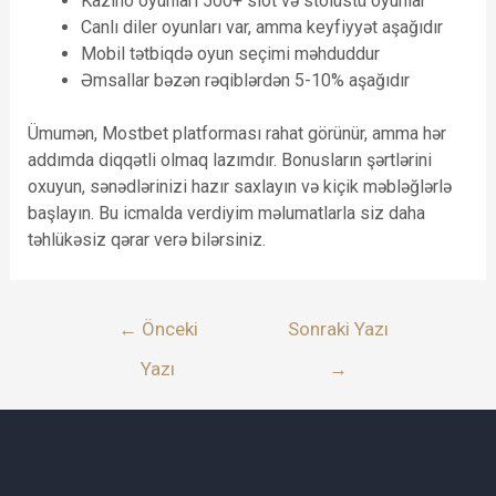
Kazino oyunları 500+ slot və stolüstü oyunlar
Canlı diler oyunları var, amma keyfiyyət aşağıdır
Mobil tətbiqdə oyun seçimi məhduddur
Əmsallar bəzən rəqiblərdən 5-10% aşağıdır
Ümumən, Mostbet platforması rahat görünür, amma hər
addımda diqqətli olmaq lazımdır. Bonusların şərtlərini
oxuyun, sənədlərinizi hazır saxlayın və kiçik məbləğlərlə
başlayın. Bu icmalda verdiyim məlumatlarla siz daha
təhlükəsiz qərar verə bilərsiniz.
←
Önceki
Sonraki Yazı
Yazı
→