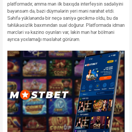
platformadır, amma mən ilk baxışda interfeysin sadəliyini
bəyənsəm də, bəzi düymələrin yeri məni narahat etdi.
Səhifə yüklənəndə bir neçə saniyə gecikmə oldu, bu da
təhlükəsizlik baxımından sual doğurur. Platformada idman
mərcləri və kazino oyunları var, lakin mən hər bölməni
ayrıca yoxlamağı məsləhət görürəm.