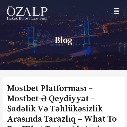
Blog
Mostbet Platforması –
Mostbet-Ə Qeydiyyat –
Sadəlik Və Təhlükəsizlik
Arasında Tarazlıq – What To