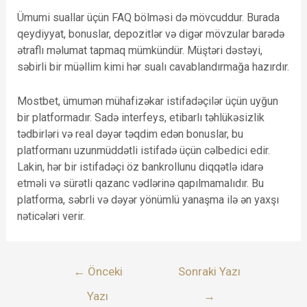
Ümumi suallar üçün FAQ bölməsi də mövcuddur. Burada
qeydiyyat, bonuslar, depozitlər və digər mövzular barədə
ətraflı məlumat tapmaq mümkündür. Müştəri dəstəyi,
səbirli bir müəllim kimi hər sualı cavablandırmağa hazırdır.
Mostbet, ümumən mühafizəkar istifadəçilər üçün uyğun
bir platformadır. Sadə interfeys, etibarlı təhlükəsizlik
tədbirləri və real dəyər təqdim edən bonuslar, bu
platformanı uzunmüddətli istifadə üçün cəlbedici edir.
Lakin, hər bir istifadəçi öz bankrollunu diqqətlə idarə
etməli və sürətli qazanc vədlərinə qapılmamalıdır. Bu
platforma, səbrli və dəyər yönümlü yanaşma ilə ən yaxşı
nəticələri verir.
←
Önceki
Sonraki Yazı
Yazı
→