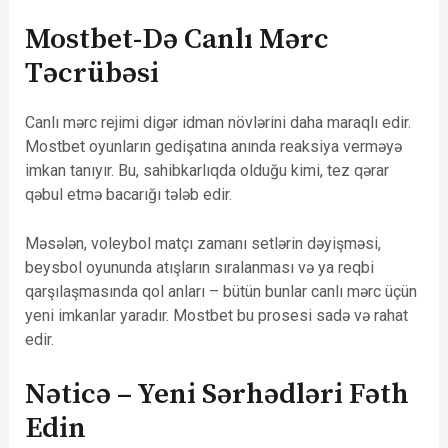
Mostbet-Də Canlı Mərc
Təcrübəsi
Canlı mərc rejimi digər idman növlərini daha maraqlı edir.
Mostbet oyunların gedişatına anında reaksiya verməyə
imkan tanıyır. Bu, sahibkarlıqda olduğu kimi, tez qərar
qəbul etmə bacarığı tələb edir.
Məsələn, voleybol matçı zamanı setlərin dəyişməsi,
beysbol oyununda atışların sıralanması və ya reqbi
qarşılaşmasında qol anları – bütün bunlar canlı mərc üçün
yeni imkanlar yaradır. Mostbet bu prosesi sadə və rahat
edir.
Nəticə – Yeni Sərhədləri Fəth
Edin