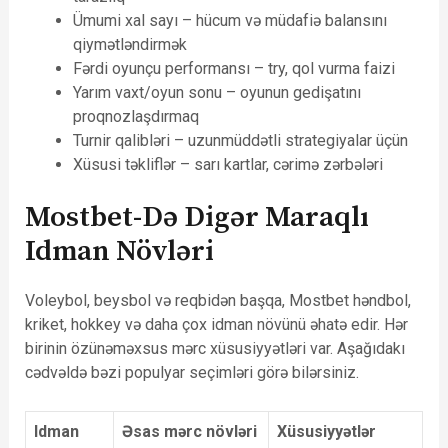
Ümumi xal sayı – hücum və müdafiə balansını
qiymətləndirmək
Fərdi oyunçu performansı – try, qol vurma faizi
Yarım vaxt/oyun sonu – oyunun gedişatını
proqnozlaşdırmaq
Turnir qalibləri – uzunmüddətli strategiyalar üçün
Xüsusi təkliflər – sarı kartlar, cərimə zərbələri
Mostbet-Də Digər Maraqlı
Idman Növləri
Voleybol, beysbol və reqbidən başqa, Mostbet həndbol,
kriket, hokkey və daha çox idman növünü əhatə edir. Hər
birinin özünəməxsus mərc xüsusiyyətləri var. Aşağıdakı
cədvəldə bəzi populyar seçimləri görə bilərsiniz.
Idman
Əsas mərc növləri
Xüsusiyyətlər