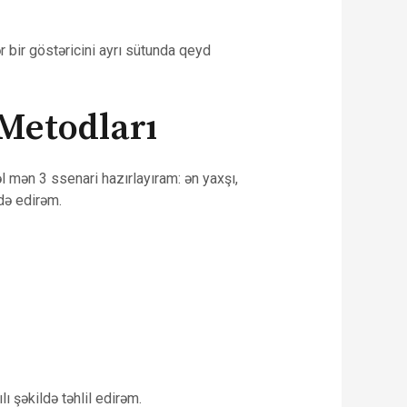
 bir göstəricini ayrı sütunda qeyd
Metodları
 mən 3 ssenari hazırlayıram: ən yaxşı,
də edirəm.
ı şəkildə təhlil edirəm.