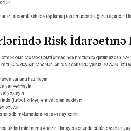
orları
ları sistemli şəkildə toplamaq uzunmüddətli uğurun açarıdır. Hər
rlərində Risk İdarəetmə 
 etmək olar. Mostbet platformasında hər turnirə qatılmazdan əvvəl
limiti 30% dəyişir. Məsələn, ən pis ssenaridə yalnız 70 AZN istifa
nda variantı hazırlayın
da yer verməyin
vvəl yoxlayın
ində (futbol, kriket) ehtiyat plan saxlayın
dən oxuyun
tatistik məlumatlara əsasən dəyişdirin
a itkiləri minimuma endirir. Hər ayın sonunda bütün qərarları yazıl