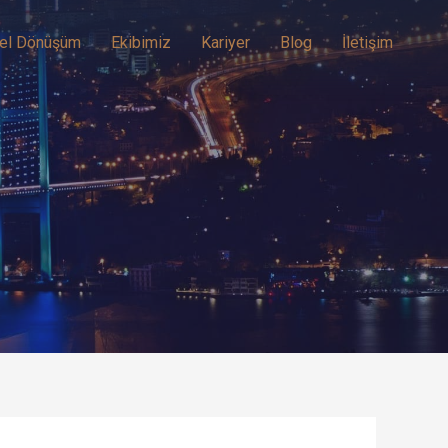
el Dönüşüm
Ekibimiz
Kariyer
Blog
İletişim