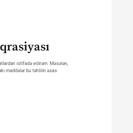
eqrasiyası
atlardan istifadə edirəm. Məsələn,
akı maddələr bu təhlilin əsas