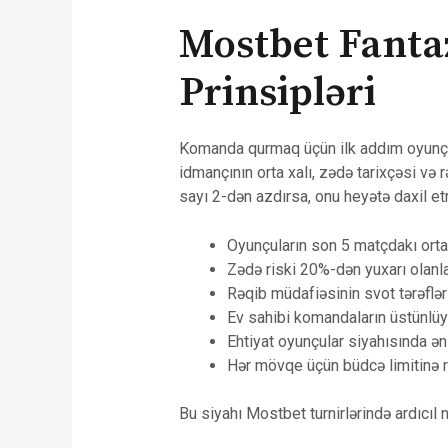
Mostbet Fanta
Prinsipləri
Komanda qurmaq üçün ilk addım oyunçula
idmançının orta xalı, zədə tarixçəsi və 
sayı 2-dən azdırsa, onu heyətə daxil etm
Oyunçuların son 5 matçdakı orta
Zədə riski 20%-dən yuxarı olanl
Rəqib müdafiəsinin svot tərəfləri
Ev sahibi komandaların üstünlüy
Ehtiyat oyunçular siyahısında ən
Hər mövqe üçün büdcə limitinə r
Bu siyahı Mostbet turnirlərində ardıcıl 