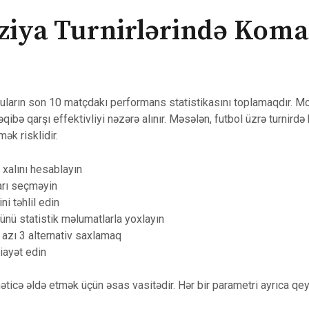
ziya Turnirlərində Kom
rın son 10 matçdakı performans statistikasını toplamaqdır. Most
rəqibə qarşı effektivliyi nəzərə alınır. Məsələn, futbol üzrə turn
ək risklidir.
 xalını hesablayın
arı seçməyin
ni təhlil edin
ünü statistik məlumatlarla yoxlayın
 azı 3 alternativ saxlamaq
iayət edin
nəticə əldə etmək üçün əsas vasitədir. Hər bir parametri ayrıca qe