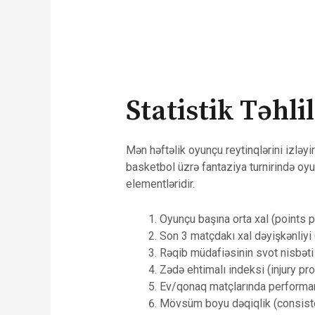
Statistik Təhli
Mən həftəlik oyunçu reytinqlərini izlə
basketbol üzrə fantaziya turnirində oyun
elementləridir.
Oyunçu başına orta xal (points 
Son 3 matçdakı xal dəyişkənliyi 
Rəqib müdafiəsinin svot nisbəti
Zədə ehtimalı indeksi (injury pro
Ev/qonaq matçlarında performan
Mövsüm boyu dəqiqlik (consist