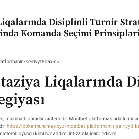
iqalarında Disiplinli Turnir Stra
rində Komanda Seçimi Prinsiplər
tformanin-seiriyytl-baxisi/
aziya Liqalarında Di
egiyası
l, məlumatlı qərarlar sistemidir. Mostbet platformasında turnirlər
dir.
https://pokermunchies.xyz/mostbet-platformanin-seiriyytl-ba
sistemli oyunçu kimi hər addımı intizamla idarə edirəm.