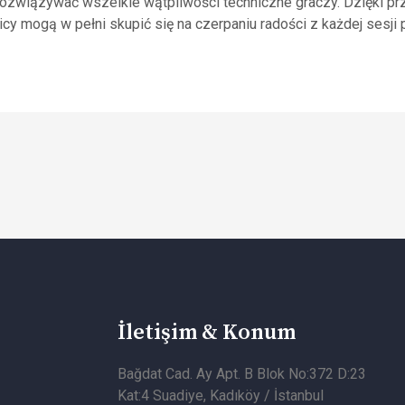
rozwiązywać wszelkie wątpliwości techniczne graczy. Dzięki 
wnicy mogą w pełni skupić się na czerpaniu radości z każdej sesji
İletişim & Konum
Bağdat Cad. Ay Apt. B Blok No:372 D:23
Kat:4 Suadiye, Kadıköy / İstanbul