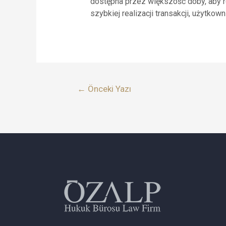
dostępna przez większość doby, aby 
szybkiej realizacji transakcji, użytko
←
Önceki Yazı