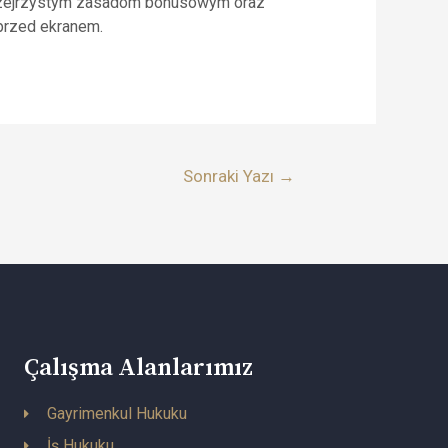
przejrzystym zasadom bonusowym oraz
 przed ekranem.
Sonraki Yazı
→
Çalışma Alanlarımız
Gayrimenkul Hukuku
İş Hukuku