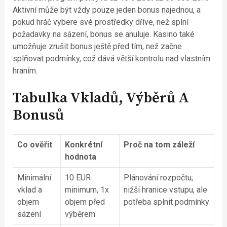
Aktivní může být vždy pouze jeden bonus najednou, a
pokud hráč vybere své prostředky dříve, než splní
požadavky na sázení, bonus se anuluje. Kasino také
umožňuje zrušit bonus ještě před tím, než začne
splňovat podmínky, což dává větší kontrolu nad vlastním
hraním.
Tabulka Vkladů, Výběrů A
Bonusů
Co ověřit
Konkrétní
Proč na tom záleží
hodnota
Minimální
10 EUR
Plánování rozpočtu;
vklad a
minimum, 1x
nižší hranice vstupu, ale
objem
objem před
potřeba splnit podmínky
sázení
výběrem