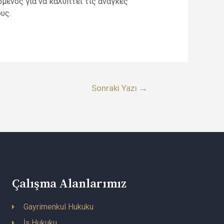
σμένος για να καλύπτει τις ανάγκες
υς.
Sonraki Yazı
→
Çalışma Alanlarımız
Gayrimenkul Hukuku
İş Hukuku