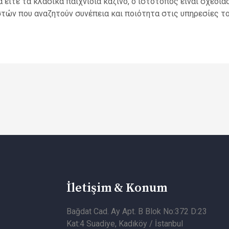
είτε τα κλασικά παιχνίδια καζίνο, ο ιστότοπος είναι σχεδια
τών που αναζητούν συνέπεια και ποιότητα στις υπηρεσίες το
İletişim & Konum
Bağdat Cad. Ay Apt. B Blok No:372 D:23
Kat:4 Suadiye, Kadıköy / İstanbul