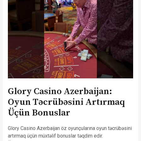
Glory Casino Azerbaijan:
Oyun Təcrübəsini Artırmaq
Üçün Bonuslar
Glory Casino Azerbaijan öz oyunçularına oyun təcrübəsini
artırmaq üçün müxtəlif bonuslar təqdim edir.