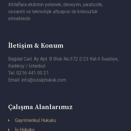
ihtilaflara ekibinin yetenek, deneyim, yaratıcılık,
cesareti ve teknolojik altyapısı ile kılavuzluk
etmektedir.
İletişim & Konum
Bağdat Cad. Ay Apt. B Blok No:372 D:23 Kat:4 Suadiye,
Kadıköy / İstanbul
Tel: 0216 441 00 21
Email: info@ozalphukuk.com
Çalışma Alanlarımız
Gayrimenkul Hukuku
İş Hukuku