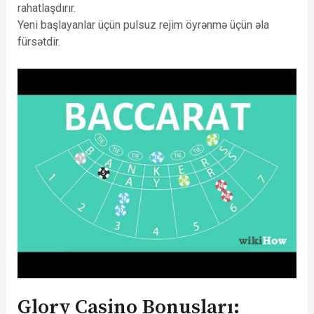
rahatlaşdırır.
Yeni başlayanlar üçün pulsuz rejim öyrənmə üçün əla
fürsətdir.
Glory Casino Bonusları: