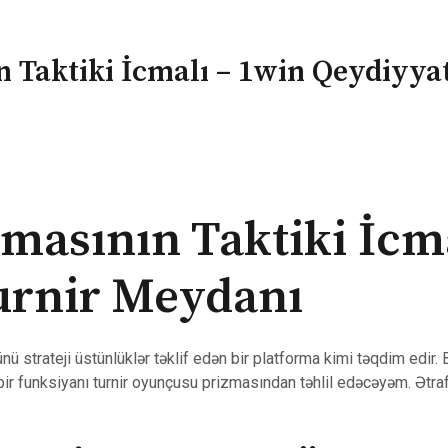
 Taktiki İcmalı – 1win Qeydiyyat
masının Taktiki İcma
urnir Meydanı
 strateji üstünlüklər təklif edən bir platforma kimi təqdim edir.
ir funksiyanı turnir oyunçusu prizmasından təhlil edəcəyəm. Ətra