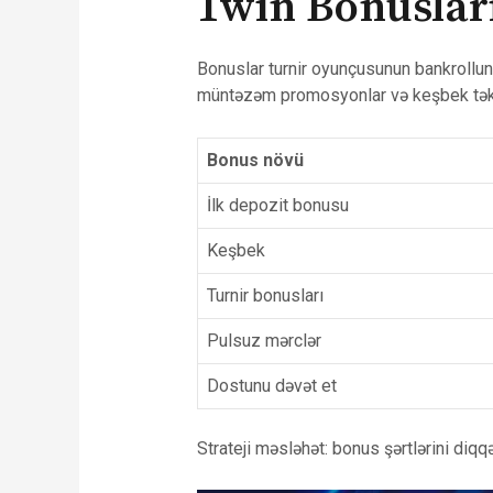
1win Bonusları
Bonuslar turnir oyunçusunun bankrollunu
müntəzəm promosyonlar və keşbek təklif
Bonus növü
İlk depozit bonusu
Keşbek
Turnir bonusları
Pulsuz mərclər
Dostunu dəvət et
Strateji məsləhət: bonus şərtlərini diqqə