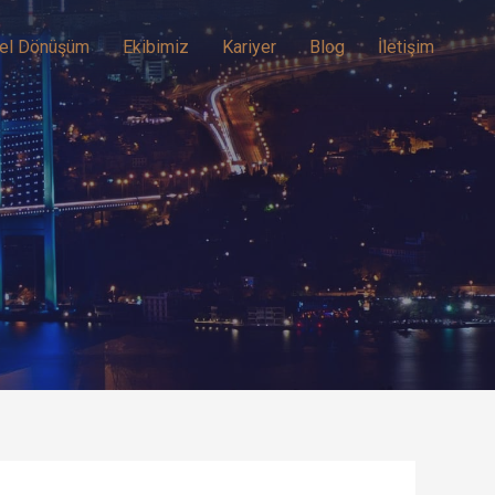
el Dönüşüm
Ekibimiz
Kariyer
Blog
İletişim