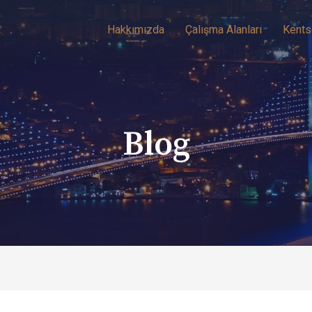
Hakkımızda
Çalışma Alanları
Kents
Blog