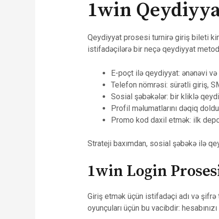
1win Qeydiyyat
Qeydiyyat prosesi turnirə giriş bileti 
istifadəçilərə bir neçə qeydiyyat metodu
E-poçt ilə qeydiyyat: ənənəvi və 
Telefon nömrəsi: sürətli giriş, 
Sosial şəbəkələr: bir kliklə qeyd
Profil məlumatlarını dəqiq dold
Promo kod daxil etmək: ilk depo
Strateji baxımdan, sosial şəbəkə ilə qeyd
1win Login Proses
Giriş etmək üçün istifadəçi adı və şifrə t
oyunçuları üçün bu vacibdir: hesabınızı